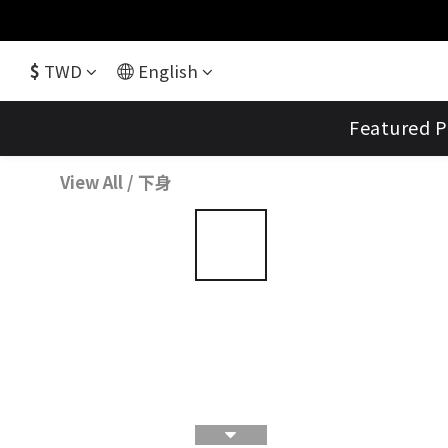
$
TWD
English
Featured P
View All
/
下身