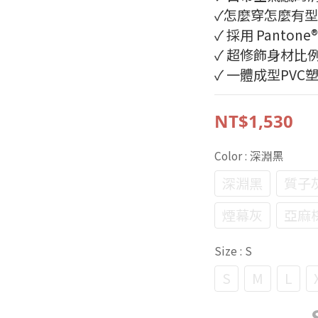
✓怎麼穿怎麼有
✓ 採用 Panton
✓ 超修飾身材比
✓ 一體成型PV
NT$1,530
Color
: 深淵黑
深淵黑
質子
煙幕灰
亞麻
Size
: S
S
M
L