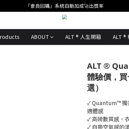
「註冊新會員」買福袋結帳直接"首購爆擊🥊"
「會員回購」系統自動加成🚀出獎率
「註冊新會員」買福袋結帳直接"首購爆擊🥊"
roducts
ABOUT
ALT ® 人生開箱
ALT 
ALT ® Qu
體驗價，買
選）
✓ Quantum
適體感
✓ 高磅數質感，
✓ 自帶空氣感的