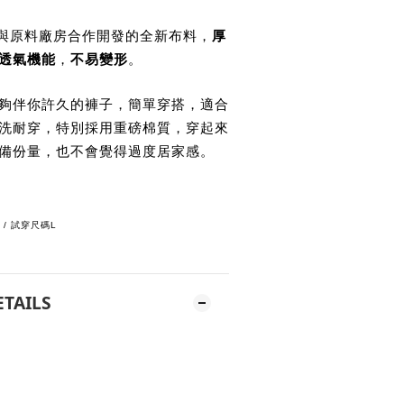
與原料廠房合作開發的全新布料，
厚
透氣機能
，
不易變形
。
夠伴你許久的褲子，簡單穿搭，適合
洗耐穿，特別採用重磅棉質，穿起來
備份量，也不會覺得過度居家感。
g / 試穿尺碼L
ETAILS