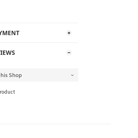
AYMENT
IEWS
product