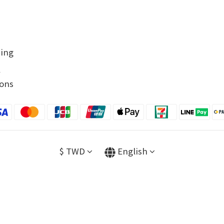
ping
y
ons
$
TWD
English