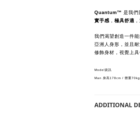
Quantum™
是我們
實手感
，
極具舒適
，
我們渴望創造一件能
亞洲人身形，並且耐
修飾身材，視覺上具
Model資訊
Man 身高178cm / 體重70k
ADDITIONAL D