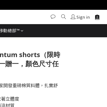
Sign in
® 移動總部™
antum shorts（限時
一贈一，顏色尺寸任
™ 獨家開發重磅棉質料體，扎實舒
衣著立體度
清涼材質