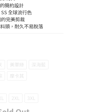
型的簡約設計
e® SS 全球流行色
例的完美剪裁
C塑料頭，耐久不易脫落
灰
美軍綠
深海藍
棕
摩卡其
XL
2XL
3XL
Sold Out