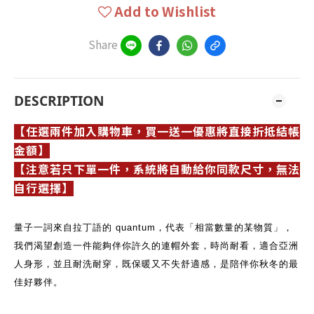
Add to Wishlist
Share
DESCRIPTION
【任選兩件加入購物車，買一送一優惠將直接折抵結帳
金額】
【注意若只下單一件，系統將自動給你同款尺寸，無法
自行選擇】
量子一詞來自拉丁語的 quantum，代表「相當數量的某物質」，
我們渴望創造一件能夠伴你許久的連帽外套，時尚耐看，
適合亞洲
人身形，並且耐洗耐穿，既保暖又不失舒適感，是陪伴你秋冬的最
佳好夥伴。