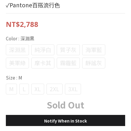
✓Pantone百搭流行色
NT$2,788
Color
: 深淵黑
深淵黑
純淨白
質子灰
海軍藍
美軍綠
摩卡其
霧霾藍
靜謐灰
Size
: M
M
L
XL
2XL
3XL
Sold Out
Notify When in Stock