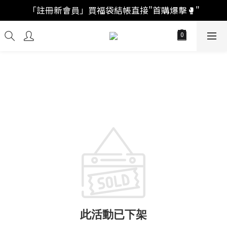
「註冊新會員」買福袋結帳直接"首購爆擊🥊"
「註冊新會員」買福袋結帳直接"首購爆擊🥊"
系統隨機發【🚚】寵粉免運券 
「會員回購」系統自動加成🚀出獎率
「註冊新會員」買福袋結帳直接"首購爆擊🥊"
此活動已下架