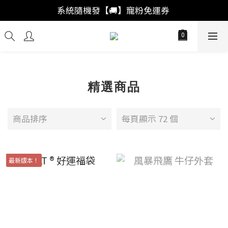
「註冊新會員」買福袋結帳直接"首購爆擊🥊"
系統隨機發【🚚】寵粉免運券 
「會員回購」系統自動加成🚀出獎率
「註冊新會員」買福袋結帳直接"首購爆擊🥊"
精選商品
商品排序
每頁顯示 72 個
最新版本！