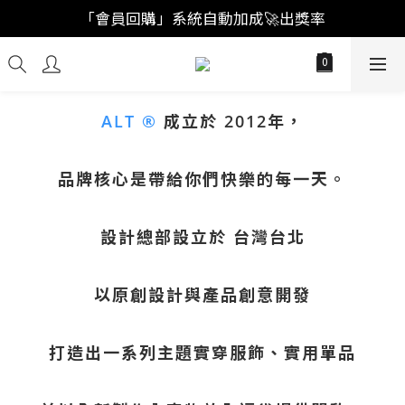
「註冊新會員」買福袋結帳直接"首購爆擊🥊"
「會員回購」系統自動加成🚀出獎率
「註冊新會員」買福袋結帳直接"首購爆擊🥊"
ALT ®
成立於 2012年，
品牌核心是帶給你們快樂的每一天。
設計總部設立於 台灣台北
以原創設計與產品創意開發
打造出一系列主題實穿服飾、實用單品