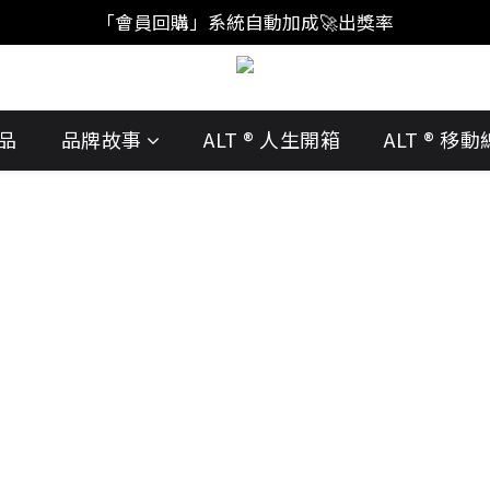
「註冊新會員」買福袋結帳直接"首購爆擊🥊"
「會員回購」系統自動加成🚀出獎率
「註冊新會員」買福袋結帳直接"首購爆擊🥊"
品
品牌故事
ALT ® 人生開箱
ALT ® 移