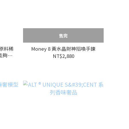
售完
（原料稀
Money 8 黃水晶財神招喚手鍊
能夠接
NT$2,880