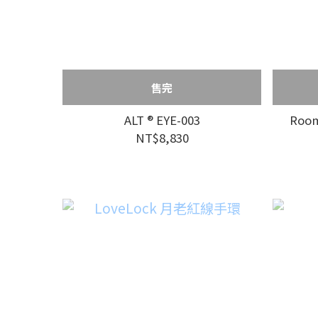
售完
ALT ® EYE-003
Room
NT$8,830