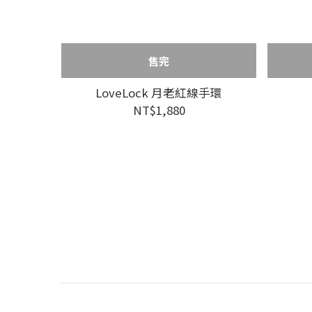
售完
LoveLock 月老紅線手環
NT$1,880