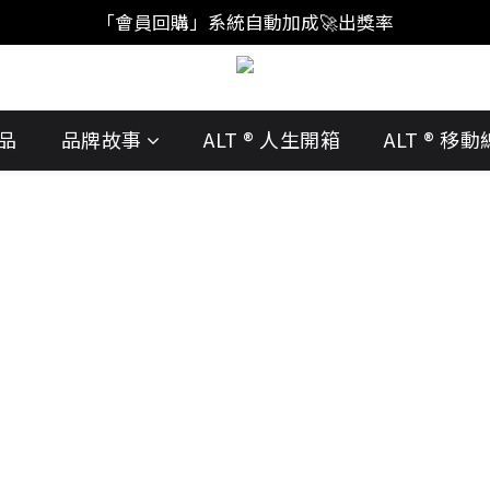
「註冊新會員」買福袋結帳直接"首購爆擊🥊"
「會員回購」系統自動加成🚀出獎率
「註冊新會員」買福袋結帳直接"首購爆擊🥊"
品
品牌故事
ALT ® 人生開箱
ALT ® 移