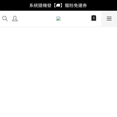
「註冊新會員」買福袋結帳直接"首購爆擊🥊"
系統隨機發【🚚】寵粉免運券 
「會員回購」系統自動加成🚀出獎率
「註冊新會員」買福袋結帳直接"首購爆擊🥊"