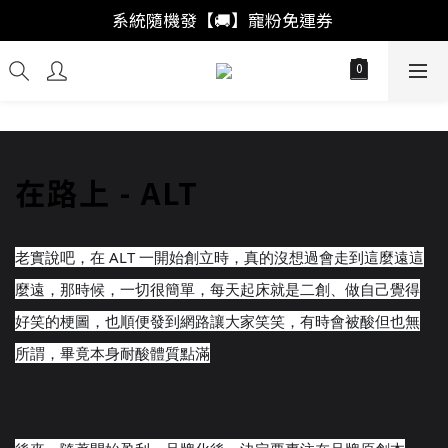
「註冊新會員」買福袋結帳直接"首購爆擊🥊"
系統隨機發【🚚】寵粉免運券 
「會員回購」系統自動加成🚀出獎率
「註冊新會員」買福袋結帳直接"首購爆擊🥊"
在路上 - ALT
老實說吧，在 ALT 一開始創立時，真的沒想過會走到這麼遠這
麼遠，那時候，
一切很簡單，每天起床就是二創、做自己覺得
好笑的梗圖，
也順便發到網路讓大家笑笑，有時會被酸但也無
所謂，畢竟
本身耐酸體質點滿