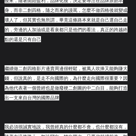
後來，隨著開始盈利，品牌化後，決定要專注在品牌原創本
身，而非二創四格，隨之而來的謾罵，怎麼不做四格後就變
成
壞人了，但其實也無所謂，畢竟這條路本來就是自己選自
己走
的，旁邊的人加油或是看衰都只是他們的看法，真正的
跨越終
點的還是只有自己
繼續做二創四格影片邊賣周邊很輕鬆，被萬人吹捧又能夠賺
大
錢，但說真的，是走不向國際的，為什麼走向國際很重要
？因
為他代表著一個曾經也是做廢梗二創圖的中二白目，能
夠打造
出一支來自台灣的國際品牌
我必須很誠實地說，我曾經真的什麼都不會，也什麼都沒有
，