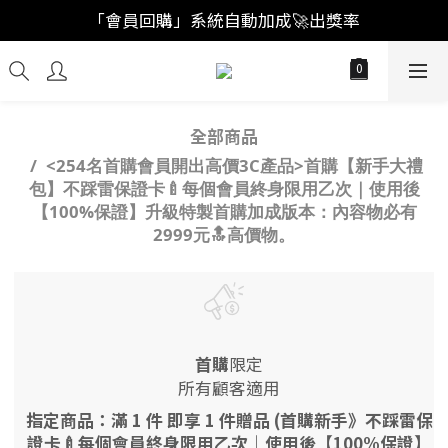
「註冊新會員」買福袋結帳直接"首購爆擊🥊"
「會員回購」系統自動加成🚀出獎率
「註冊新會員」買福袋結帳直接"首購爆擊🥊"
全部商品
<254名首購會員開出高價3C產品>首購【新手大禮
包】不踩雷保證卡🍼每個會員終身限用乙次｜使用後
【100%保證】升級特製首購加成版本：內容物必有
2999元🔝高價物。
首購
限定
所有顧客適用
指定商品：滿 1 件 即享 1 件贈品 (首購新手》不踩雷保
證卡🍼每個會員終身限用乙次｜使用後【100%保證】