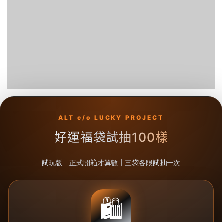
ALT c/o LUCKY PROJECT
好運福袋試抽100樣
試玩版｜正式開箱才算數｜三袋各限試抽一次
🛍️