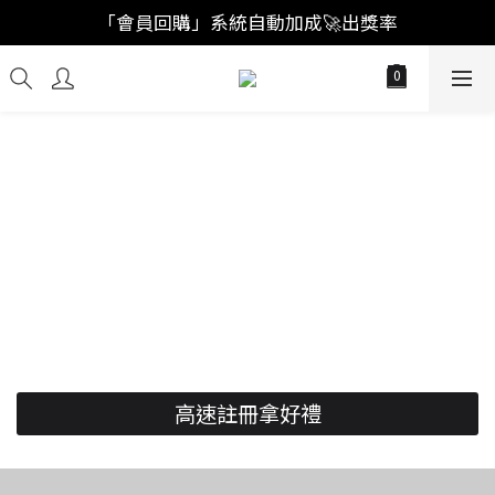
「註冊新會員」買福袋結帳直接"首購爆擊🥊"
「會員回購」系統自動加成🚀出獎率
「註冊新會員」買福袋結帳直接"首購爆擊🥊"
高速註冊拿好禮