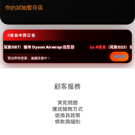
你的試抽暫存區
會員中獎公告
器
Lv.4會員
（尾數023）獲得
iPad Air
Lv.3會員
（尾數096
吸好運
獎池即時更新，連續派發中！
顧客服務
常見問題
運送服務方式
退換貨政策
條款與細則