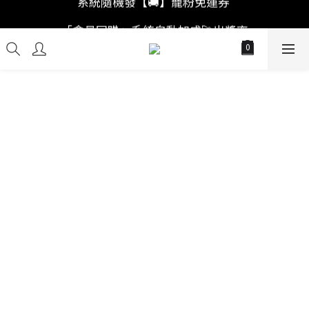
「註冊新會員」買福袋結帳直接"首購爆擊🥊"
「會員回購」系統自動加成🚀出獎率
「註冊新會員」買福袋結帳直接"首購爆擊🥊"