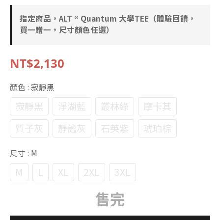
指定商品，ALT ® Quantum 大學TEE（體驗回饋，
買一贈一，尺寸顏色任選）
NT$2,130
顏色
: 寂靜黑
寂靜黑
淨湖藍
叢林綠
摩卡其
質子灰
靜謐灰
石英紫
琥珀棕
尺寸
: M
M
L
XL
2XL
3XL
售完