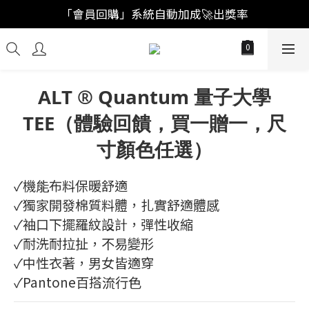
「註冊新會員」買福袋結帳直接"首購爆擊🥊"
「會員回購」系統自動加成🚀出獎率
「註冊新會員」買福袋結帳直接"首購爆擊🥊"
ALT ® Quantum 量子大學
TEE（體驗回饋，買一贈一，尺
寸顏色任選）
✓機能布料保暖舒適
✓獨家開發棉質料體，扎實舒適體感
✓袖口下擺羅紋設計，彈性收縮
✓耐洗耐拉扯，不易變形
✓中性衣著，男女皆適穿
✓Pantone百搭流行色