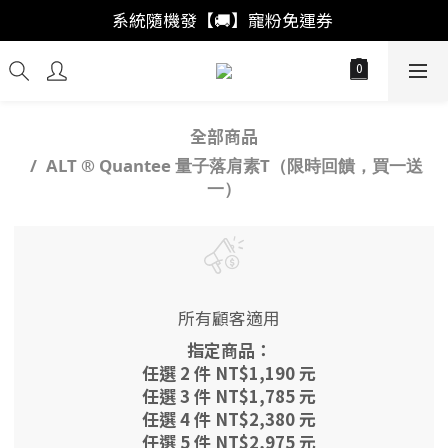
「註冊新會員」買福袋結帳直接"首購爆擊🥊"
系統隨機發【🚚】寵粉免運券 
「會員回購」系統自動加成🚀出獎率
「註冊新會員」買福袋結帳直接"首購爆擊🥊"
全部商品
ALT ® Quantee 量子落肩素T（限時回饋，買一送
一）
所有顧客適用
指定商品：
任選 2 件 NT$1,190 元
任選 3 件 NT$1,785 元
任選 4 件 NT$2,380 元
任選 5 件 NT$2,975 元