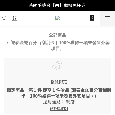
「註冊新會員」買福袋結帳直接"首購爆擊🥊"
系統隨機發【🚚】寵粉免運券 
「會員回購」系統自動加成🚀出獎率
「註冊新會員」買福袋結帳直接"首購爆擊🥊"
全部商品
迎春金蛇百分百刮刮卡｜100%獲得一項未發售外套
項目。
會員
限定
指定商品：滿 1 件 即享 1 件贈品 (迎春金蛇百分百刮刮
卡｜100%獲得一項未發售外套項目。)
適用通路：
網店
條款與細則