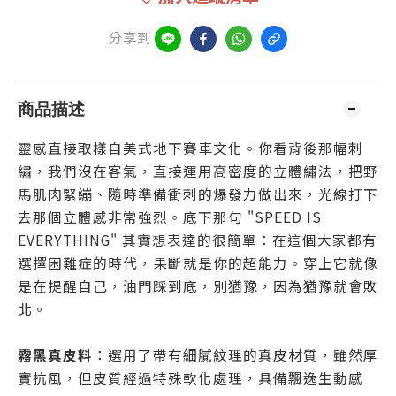
分享到
商品描述
靈感直接取樣自美式地下賽車文化。你看背後那幅刺
繡，我們沒在客氣，直接運用高密度的立體繡法，把野
馬肌肉緊繃、隨時準備衝刺的爆發力做出來，光線打下
去那個立體感非常強烈。底下那句 "SPEED IS
EVERYTHING" 其實想表達的很簡單：在這個大家都有
選擇困難症的時代，果斷就是你的超能力。穿上它就像
是在提醒自己，油門踩到底，別猶豫，因為猶豫就會敗
北。
霧黑真皮料
：選用了帶有細膩紋理的真皮材質，雖然厚
實抗風，但皮質經過特殊軟化處理，具備飄逸生動感