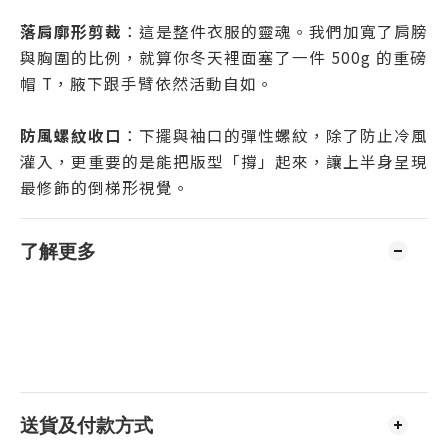
落肩廓形剪裁
：這是整件衣服的靈魂。我們加寬了肩膀
與胸圍的比例，就算你冬天裡面塞了一件 500g 的重磅
帽 T，腋下跟手臂依然活動自如。
防風螺紋收口
：下擺與袖口的彈性螺紋，除了防止冷風
灌入，更重要的是能把版型「撐」起來，讓上半身呈現
最修飾的倒梯形視覺。
了解更多
送貨及付款方式