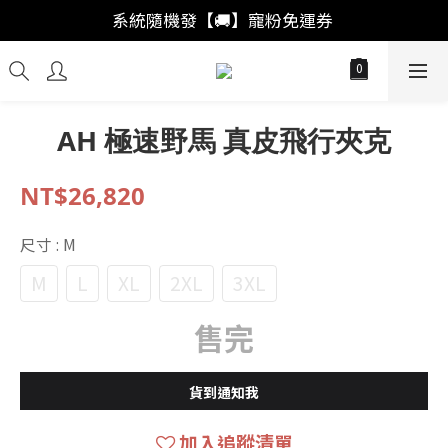
「註冊新會員」買福袋結帳直接"首購爆擊🥊"
系統隨機發【🚚】寵粉免運券 
「會員回購」系統自動加成🚀出獎率
「註冊新會員」買福袋結帳直接"首購爆擊🥊"
AH 極速野馬 真皮飛行夾克
NT$26,820
尺寸
: M
M
L
XL
2XL
3XL
售完
貨到通知我
加入追蹤清單