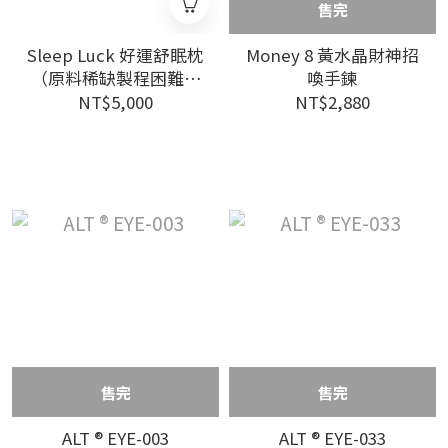
售完
Sleep Luck 好運舒眠枕
Money 8 黃水晶財神招
（原料稀缺製程困難，
喚手鍊
需要等待，能夠接受再
NT$5,000
NT$2,880
下訂）
售完
售完
ALT ® EYE-003
ALT ® EYE-033